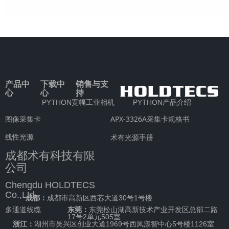
产品中
下载中
销售与支
心
心
持
PYTHON宽幅工业相机
PYTHON产品介绍
APX-3326A采集卡规格书
图像采集卡
线性光源
术有光源手册
成都术有科技有限
公司
Chengdu HOLDTECS
Co.,Ltd.
成都：
成都市高新区西芯大道30号1号楼
多通道线缆
东莞：
东莞松山湖高新技术产业开发区总部二路
17号2单元505室
浙江：
湖州市吴兴区创业大道1969号西凤漾智中心5号楼1126室